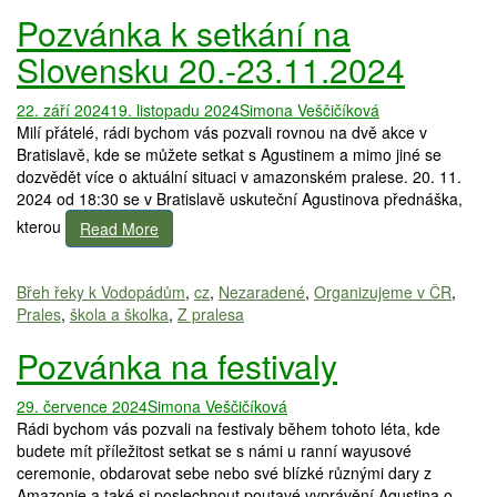
Pozvánka k setkání na
Slovensku 20.-23.11.2024
22. září 2024
19. listopadu 2024
Simona Veščičíková
Milí přátelé, rádi bychom vás pozvali rovnou na dvě akce v
Bratislavě, kde se můžete setkat s Agustinem a mimo jiné se
dozvědět více o aktuální situaci v amazonském pralese. 20. 11.
2024 od 18:30 se v Bratislavě uskuteční Agustinova přednáška,
kterou
Read More
Břeh řeky k Vodopádům
,
cz
,
Nezaradené
,
Organizujeme v ČR
,
Prales
,
škola a školka
,
Z pralesa
Pozvánka na festivaly
29. července 2024
Simona Veščičíková
Rádi bychom vás pozvali na festivaly během tohoto léta, kde
budete mít příležitost setkat se s námi u ranní wayusové
ceremonie, obdarovat sebe nebo své blízké různými dary z
Amazonie a také si poslechnout poutavé vyprávění Agustina o