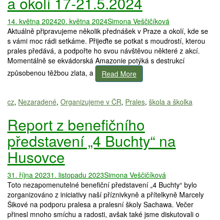
a okolí 17-21.5.2024
14. května 2024
20. května 2024
Simona Veščičíková
Aktuálně připravujeme několik přednášek v Praze a okolí, kde se
s vámi moc rádi setkáme. Přijeďte se potkat s moudrostí, kterou
prales předává, a podpořte ho svou návštěvou některé z akcí.
Momentálně se ekvádorská Amazonie potýká s destrukcí
způsobenou těžbou zlata, a
Read More
cz
,
Nezaradené
,
Organizujeme v ČR
,
Prales
,
škola a školka
Report z benefičního
představení „4 Buchty“ na
Husovce
31. října 2023
1. listopadu 2023
Simona Veščičíková
Toto nezapomenutelné benefiční představení „4 Buchty“ bylo
zorganizováno z iniciativy naší příznivkyně a přítelkyně Marcely
Šikové na podporu pralesa a pralesní školy Sachawa. Večer
přinesl mnoho smíchu a radosti, avšak také jsme diskutovali o