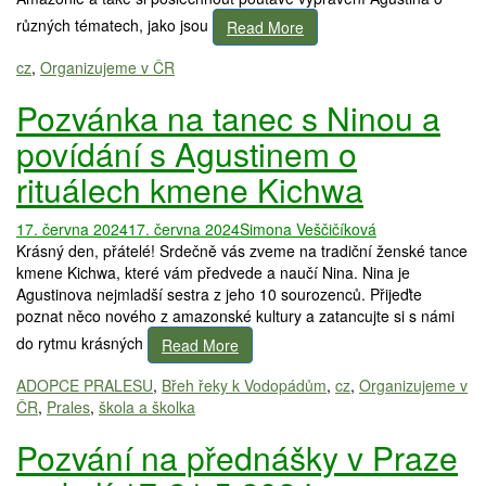
různých tématech, jako jsou
Read More
cz
,
Organizujeme v ČR
Pozvánka na tanec s Ninou a
povídání s Agustinem o
rituálech kmene Kichwa
17. června 2024
17. června 2024
Simona Veščičíková
Krásný den, přátelé! Srdečně vás zveme na tradiční ženské tance
kmene Kichwa, které vám předvede a naučí Nina. Nina je
Agustinova nejmladší sestra z jeho 10 sourozenců. Přijeďte
poznat něco nového z amazonské kultury a zatancujte si s námi
do rytmu krásných
Read More
ADOPCE PRALESU
,
Břeh řeky k Vodopádům
,
cz
,
Organizujeme v
ČR
,
Prales
,
škola a školka
Pozvání na přednášky v Praze