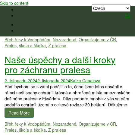
Skip to content
CZ
EN
Břeh řeky k Vodopádům
,
Nezaradené
,
Organizujeme v ČR
,
Prales
,
škola a školka
,
Z pralesa
Naše úspěchy a další kroky
pro záchranu pralesa
2. listopadu 2024
2. listopadu 2024
Katka Cabalova
Rádi bychom se s vámi podělili o to, čeho jsme letos dosáhli v
rámci naší snahy ochránit krásná a ohrožená místa amazonského
deštného pralesa v Ekvádoru. Díky podpoře mnoha z vás se nám
podařilo ochránit území o celkové rozloze 30 hektarů. Děkujeme
Read More
Břeh řeky k Vodopádům
,
Nezaradené
,
Organizujeme v ČR
,
Prales
,
škola a školka
,
Z pralesa