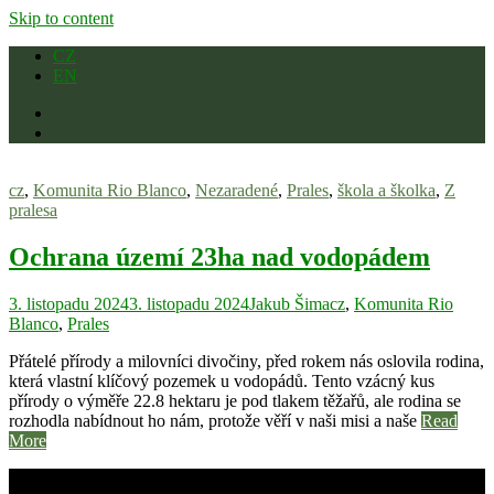
Skip to content
CZ
EN
cz
,
Komunita Rio Blanco
,
Nezaradené
,
Prales
,
škola a školka
,
Z
pralesa
Ochrana území 23ha nad vodopádem
3. listopadu 2024
3. listopadu 2024
Jakub Šima
cz
,
Komunita Rio
Blanco
,
Prales
Přátelé přírody a milovníci divočiny, před rokem nás oslovila rodina,
která vlastní klíčový pozemek u vodopádů. Tento vzácný kus
přírody o výměře 22.8 hektaru je pod tlakem těžařů, ale rodina se
rozhodla nabídnout ho nám, protože věří v naši misi a naše
Read
More