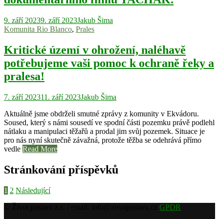
9. září 2023
9. září 2023
Jakub Šima
Komunita Rio Blanco
,
Prales
Kritické území v ohrožení, naléhavě
potřebujeme vaši pomoc k ochraně řeky a
pralesa!
7. září 2023
11. září 2023
Jakub Šima
Aktuálně jsme obdrželi smutné zprávy z komunity v Ekvádoru.
Soused, který s námi sousedí ve spodní části pozemku právě podlehl
nátlaku a manipulaci těžařů a prodal jim svůj pozemek. Situace je
pro nás nyní skutečně závažná, protože těžba se odehrává přímo
vedle
Read More
Stránkování příspěvků
1
2
Následující
© Život postaru z.s. / email: info@zivotpostaru.cz
GPDR