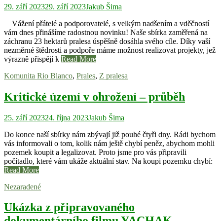
29. září 2023
29. září 2023
Jakub Šima
Vážení přátelé a podporovatelé, s velkým nadšením a vděčností
vám dnes přinášíme radostnou novinku! Naše sbírka zaměřená na
záchranu 23 hektarů pralesa úspěšně dosáhla svého cíle. Díky vaší
nezměrné štědrosti a podpoře máme možnost realizovat projekty, jež
výrazně přispějí k
Read More
Komunita Rio Blanco
,
Prales
,
Z pralesa
Kritické území v ohrožení – průběh
25. září 2023
24. října 2023
Jakub Šima
Do konce naší sbírky nám zbývají již pouhé čtyři dny. Rádi bychom
vás informovali o tom, kolik nám ještě chybí peněz, abychom mohli
pozemek koupit a legalizovat. Proto jsme pro vás připravili
počítadlo, které vám ukáže aktuální stav. Na koupi pozemku chybí:
Read More
Nezaradené
Ukázka z připravovaného
dokumentárního filmu YACHAK.