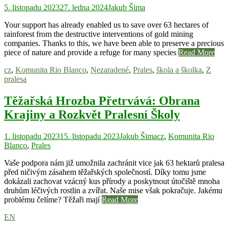
5. listopadu 2023
27. ledna 2024
Jakub Šima
Your support has already enabled us to save over 63 hectares of
rainforest from the destructive interventions of gold mining
companies. Thanks to this, we have been able to preserve a precious
piece of nature and provide a refuge for many species
Read More
cz
,
Komunita Rio Blanco
,
Nezaradené
,
Prales
,
škola a školka
,
Z
pralesa
Těžařská Hrozba Přetrvává: Obrana
Krajiny a Rozkvět Pralesní Školy
1. listopadu 2023
15. listopadu 2023
Jakub Šima
cz
,
Komunita Rio
Blanco
,
Prales
Vaše podpora nám již umožnila zachránit vice jak 63 hektarů pralesa
před ničivým zásahem těžařských společností. Díky tomu jsme
dokázali zachovat vzácný kus přírody a poskytnout útočiště mnoha
druhům léčivých rostlin a zvířat. Naše mise však pokračuje. Jakému
problému čelíme? Těžaři mají
Read More
EN