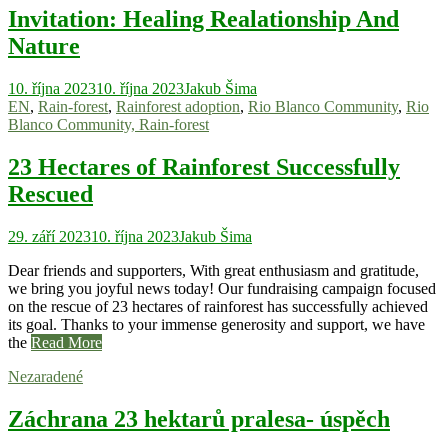
Invitation: Healing Realationship And
Nature
10. října 2023
10. října 2023
Jakub Šima
EN
,
Rain-forest
,
Rainforest adoption
,
Rio Blanco Community
,
Rio
Blanco Community, Rain-forest
23 Hectares of Rainforest Successfully
Rescued
29. září 2023
10. října 2023
Jakub Šima
Dear friends and supporters, With great enthusiasm and gratitude,
we bring you joyful news today! Our fundraising campaign focused
on the rescue of 23 hectares of rainforest has successfully achieved
its goal. Thanks to your immense generosity and support, we have
the
Read More
Nezaradené
Záchrana 23 hektarů pralesa- úspěch