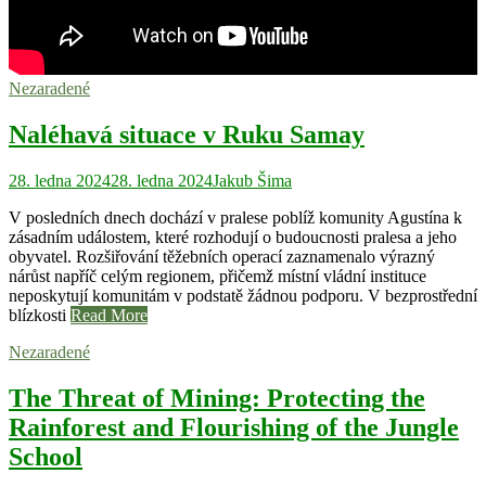
Nezaradené
Naléhavá situace v Ruku Samay
28. ledna 2024
28. ledna 2024
Jakub Šima
V posledních dnech dochází v pralese poblíž komunity Agustína k
zásadním událostem, které rozhodují o budoucnosti pralesa a jeho
obyvatel. Rozšiřování těžebních operací zaznamenalo výrazný
nárůst napříč celým regionem, přičemž místní vládní instituce
neposkytují komunitám v podstatě žádnou podporu. V bezprostřední
blízkosti
Read More
Nezaradené
The Threat of Mining: Protecting the
Rainforest and Flourishing of the Jungle
School