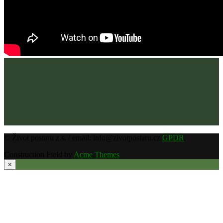
© Život postaru z.s. / email: info@zivotpostaru.cz
GPDR
Construction Field by
Acme Themes
×