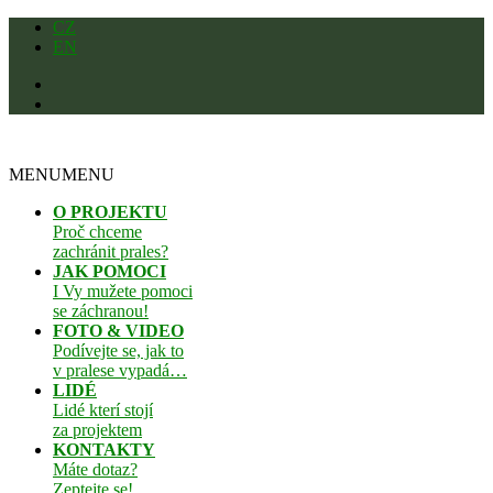
Skip
CZ
to
EN
content
MENU
MENU
O PROJEKTU
Proč chceme
zachránit prales?
JAK POMOCI
I Vy mužete pomoci
se záchranou!
FOTO & VIDEO
Podívejte se, jak to
v pralese vypadá…
LIDÉ
Lidé kterí stojí
za projektem
KONTAKTY
Máte dotaz?
Zeptejte se!