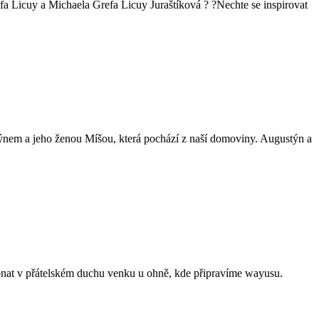
a Licuy a Michaela Grefa Licuy Juraštíková ? ?Nechte se inspirovat
nem a jeho ženou Míšou, která pochází z naší domoviny. Augustýn a
onat v přátelském duchu venku u ohně, kde připravíme wayusu.