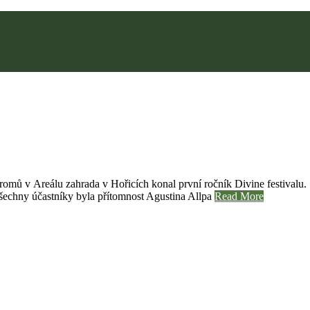
 stromů v Areálu zahrada v Hořicích konal první ročník Divine festivalu
všechny účastníky byla přítomnost Agustina Allpa
Read More