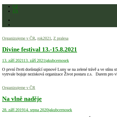
Skip
CZ
to
EN
content
Organizujeme v ČR
,
rok2021
,
Z pralesa
Divine festival 13.-15.8.2021
13. září 2021
13. září 2021
jakubcernosek
O první čtvrti dorůstající srpnové Luny se na zelené trávě a ve stínu
vytrvale bojuje nezisková organizace Život postaru z.s. Darem pro 
Organizujeme v ČR
Na vlně naděje
28. září 2019
14. srpna 2020
jakubcernosek