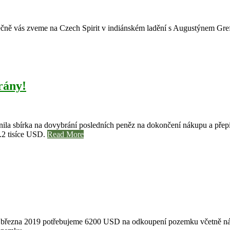
ečně vás zveme na Czech Spirit v indiánském ladění s Augustýnem Gref
rány!
la sbírka na dovybrání posledních peněz na dokončení nákupu a přep
6.2 tisíce USD.
Read More
ezna 2019 potřebujeme 6200 USD na odkoupení pozemku včetně nákladn