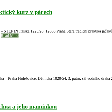
ktický kurz v párech
 STEP IN Italská 1223/20, 12000 Praha Stará tradiční praktika jačaků
u
Read More
ka – Praha Holešovice, Dělnická 1020/54, 3. patro, sál vodního drak
echua a jeho maminkou