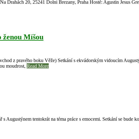
Na Drahách 20, 25241 Dolni Brezany, Praha Hosté: Agustin Jesus Gref
o ženou Míšou
vchod z pravého boku Věže) Setkání s ekvádorským vidoucím Augustý
kou moudrost,
Read More
ř s Augustýnem tentokrát na téma práce s emocemi. Setkání se bude k