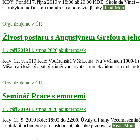
KDY: Pondělí 7. října 2019 v 18:30 až 20:30 KDE: Škola da Vinci – 
starobylou indiánskou moudrostí a pomozte jí, aby
Read More
Organizujeme v ČR
Živost postaru s Augustýnem Grefou a jeh
11. září 2019
14. srpna 2020
jakubcernosek
Kdy: 12. 9. 2019 Kde: Vodárenská Věž Letná, Na Výšinách 1000/1 (
Míša mají krásný a silný záměr zachovat starou ekvádorskou indiáns
Organizujeme v ČR
Seminář Práce s emocemi
11. září 2019
14. srpna 2020
jakubcernosek
Kdy: 11. 9. 2019 Kde: 18:00 do 22:00, Úvaly u Prahy Večerní seminá
Tentokrát nebudeme jen naslouchat, ale také pracovat a
Read More