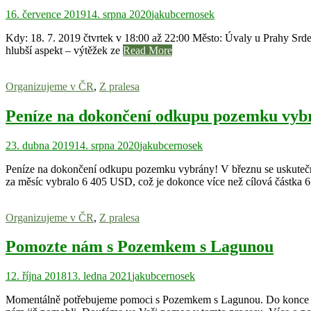
16. července 2019
14. srpna 2020
jakubcernosek
Kdy: 18. 7. 2019 čtvrtek v 18:00 až 22:00 Město: Úvaly u Prahy Srd
hlubší aspekt – výtěžek ze
Read More
Organizujeme v ČR
,
Z pralesa
Peníze na dokončení odkupu pozemku vyb
23. dubna 2019
14. srpna 2020
jakubcernosek
Peníze na dokončení odkupu pozemku vybrány! V březnu se uskutečni
za měsíc vybralo 6 405 USD, což je dokonce více než cílová částka 
Organizujeme v ČR
,
Z pralesa
Pomozte nám s Pozemkem s Lagunou
12. října 2018
13. ledna 2021
jakubcernosek
Momentálně potřebujeme pomoci s Pozemkem s Lagunou. Do konce bř