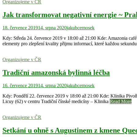
Organizujeme v ČR
Jak transformovat negativní energie ~ Pra
18. července 2019
14. srpna 2020
jakubcernosek
Kdy: Středa 24. července 2019 v 18:00 až 21:00 Kde: Amazonia café –
elementy pro zlepšení kvality přijmu informací, které každou sekund
Organizujeme v ČR
Tradiční amazonská bylinná léčba
16. července 2019
14. srpna 2020
jakubcernosek
Kdy: Pondělí 22. července 2019 v 18:00 až 21:00 Kde: Klinika Pivoň
Licuy (62) v centru Tradiční čínské medicíny – Klinika
Read More
Organizujeme v ČR
Setkání u ohně s Augustinem z kmene Qu