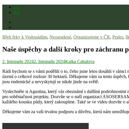
Skip
CZ
to
EN
content
Břeh řeky k Vodopádům
,
Nezaradené
,
Organizujeme v ČR
,
Prales
,
š
Naše úspěchy a další kroky pro záchranu p
2. listopadu 2024
2. listopadu 2024
Katka Cabalova
Rádi bychom se s vámi podělili o to, čeho jsme letos dosáhli v rámc
území o celkové rozloze 30 hektarů. Děkujeme vám za tento úspěch, kt
jsou endemické a nevyskytují se nikde jinde na světě.
Vyslechněte si Agustina, který vás obeznámí s dalšími podrobnostmi 
pro soběstačnost projektu. Dozvíte se o naší organizaci ASOSERSAMAY
každého kousku půdy, který zakoupíme. Také se ve videu dozvíte o aktuá
Děkujeme vám za vaši trvalou podporu a důvěru, která nám umožňuje c