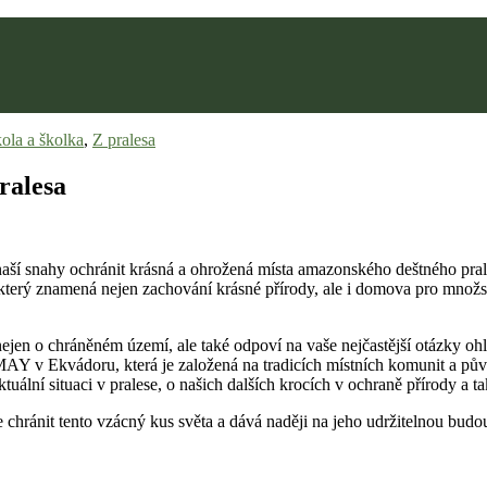
kola a školka
,
Z pralesa
ralesa
i naší snahy ochránit krásná a ohrožená místa amazonského deštného pr
erý znamená nejen zachování krásné přírody, ale i domova pro množství
nejen o chráněném území, ale také odpoví na vaše nejčastější otázky o
 v Ekvádoru, která je založená na tradicích místních komunit a původ
lní situaci v pralese, o našich dalších krocích v ochraně přírody a tak
hránit tento vzácný kus světa a dává naději na jeho udržitelnou budo