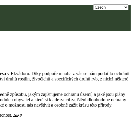
alesa v Ekvádoru. Díky podpoře mnoha z vás se nám podařilo ochránit
 druhů rostlin, živočichů a specifických druhů ryb, z nichž některé
hledně způsobu, jakým zajišťujeme ochranu území, a jaké jsou plány
ních obyvatel a která si klade za cíl zajištění dlouhodobé ochrany
é o možnosti nás navštívit a osobně zažít krásu této přírody.
ucnost. 🙏🌿