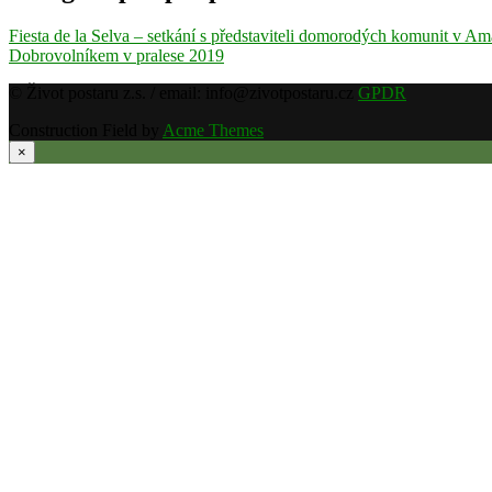
Fiesta de la Selva – setkání s představiteli domorodých komunit v Am
Dobrovolníkem v pralese 2019
© Život postaru z.s. / email: info@zivotpostaru.cz
GPDR
Construction Field by
Acme Themes
×