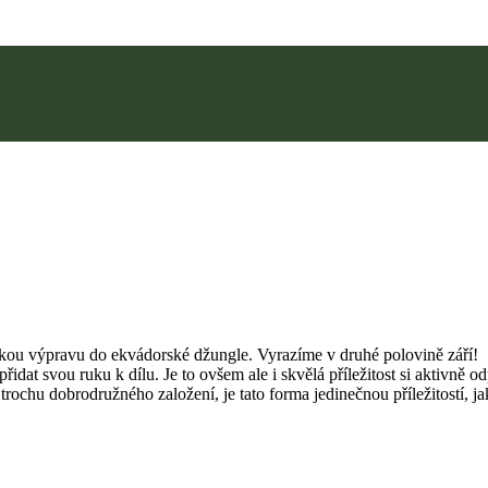
ickou výpravu do ekvádorské džungle. Vyrazíme v druhé polovině září!
idat svou ruku k dílu. Je to ovšem ale i skvělá příležitost si aktivně o
rochu dobrodružného založení, je tato forma jedinečnou příležitostí, jak