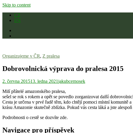
Skip to content
CZ
EN
Organizujeme v ČR
,
Z pralesa
Dobrovolnická výprava do pralesa 2015
2. června 2015
13. ledna 2021
jakubcernosek
Milí přátelé amazonského pralesa,
sešel se rok s rokem a opět se povedlo zorganizovat další dobrovoln
Cesta je určena v prvé řadě těm, kdo chtějí pomoci místní komunitě a př
krásu Amazonie skutečně zblízka. Pokud vás cesta láká a jste alespoň t
Podrobnosti o cestě se dozvíte zde.
Navigace pro příspěvek