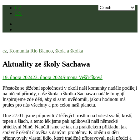
Skip
CZ
to
EN
content
cz
,
Komunita Rio Blanco
,
škola a školka
Aktuality ze školy Sachawa
19. února 2024
23. února 2024
Simona Veščičíková
Přestože se těžební společnosti v okolí naší komunity nadále podílejí
na ničení přírody, naše škola a školka Sachawa nadále fungují.
Inspirujeme zde děti, aby si sami uvědomili, jakou hodnotu má
prales pro nás všechny a pro celou naší planetu.
Dne 27.01. jsme připravili 7 léčivých rostlin na bolest svalů, kostí,
tepen a šlach, a tento lék jsme pak aplikovali naší německé
přítelkyni Nině. Naučili jsme se tak na praktickém příkladu, jak
správně ošetřit člověka s danými problémy. K obědu si děti
připravovaly vlastní jídlo, které tradičně připravovali naši předci a