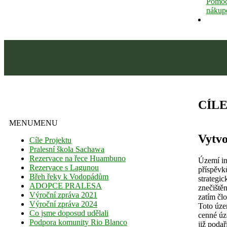
Pomoc
nákup
CÍL
MENU
MENU
Vytvo
Cíle Projektu
Pralesní škola Sachawa
Rezervace na řece Huambuno
Území in
Rezervace s Lagunou
příspěvk
Břeh řeky k Vodopádům
strategi
ADOPCE PRALESA
znečištěn
Výroční zpráva 2021
zatím čl
Výroční zpráva 2024
Toto úze
Co jsme doposud udělali
cenné úz
Podpora komunity Rio Blanco
již podař