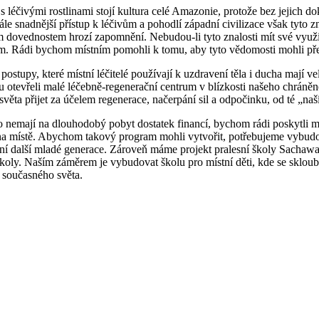
 s léčivými rostlinami stojí kultura celé Amazonie, protože bez jejich 
tále snadnější přístup k léčivům a pohodlí západní civilizace však tyto z
m dovednostem hrozí zapomnění. Nebudou-li tyto znalosti mít své využ
m. Rádi bychom místním pomohli k tomu, aby tyto vědomosti mohli př
postupy, které místní léčitelé používají k uzdravení těla i ducha mají v
 otevřeli malé léčebně-regenerační centrum v blízkosti našeho chráněn
světa přijet za účelem regenerace, načerpání sil a odpočinku, od té „naší
 nemají na dlouhodobý pobyt dostatek financí, bychom rádi poskytli m
a místě. Abychom takový program mohli vytvořit, potřebujeme vybudov
ní další mladé generace. Zároveň máme projekt pralesní školy Sachawa, 
školy. Naším záměrem je vybudovat školu pro místní děti, kde se skloub
 současného světa.