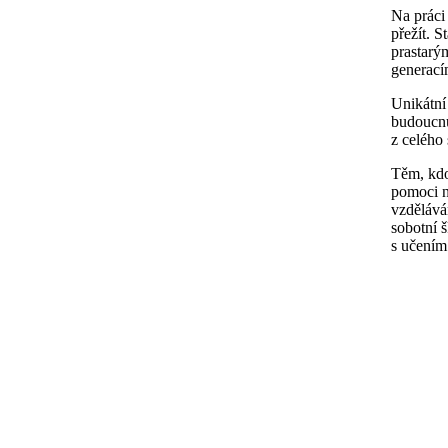
Na práci
přežít. S
prastarý
generací
Unikátní 
budoucnu
z celého 
Těm, kdo
pomoci n
vzdělává
sobotní 
s učením