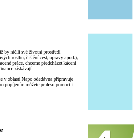
 by ničili své životní prostředí.
vých rostlin, čištění cest, opravy apod.),
placené práce, chceme předcházet kácení
finance získávají.
 se v oblasti Napo odedávna připravuje
eho popíjením můžete pralesu pomoct i
se