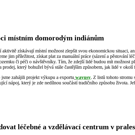
ci místním domorodým indiánům
 aktivitě získávají místní možnost zlepšit svou ekonomickou situaci, aniž
me jim příležitost, získat plat za manuální práce (sázení a pěstování léči
pozemku či péči o návštěvníky. Tím, že zdejší lidé budou mít možnost 
 prodej, který bohužel bývá stále častějším způsobem, jak lidé v okolí 
jsme zahájili projekt výkupu a exportu
wayusy
. Z listů tohoto stromu
jící nápoj, který je zde nedílnou součástí tradičního způsobu života. J
ovat léčebné a vzdělávací centrum v prale