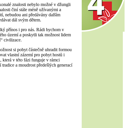
dokonalé znalosti nebylo možné v džungli
nalosti činí stále méně užívanými a
ití, nebudou ani předávány dalším
edávat dál svým dětem.
elký přínos i pro nás. Rádi bychom v
ého území a poskytli tak možnost lidem
“ civilizace.
ožnost si pobyt částečně uhradit formou
at vlastní zázemí pro pobyt hostů i
která v této fázi funguje v rámci
í tradice a moudrost předešlých generací