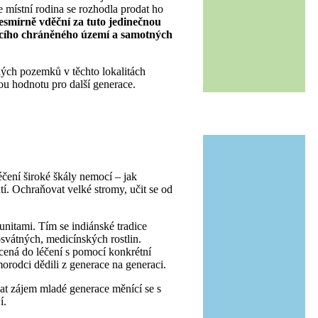
e místní rodina se rozhodla prodat ho
esmírně vděční za tuto jedinečnou
vajícího chráněného území a samotných
ých pozemků v těchto lokalitách
ou hodnotu pro další generace.
éčení široké škály nemocí – jak
tí. Ochraňovat velké stromy, učit se od
nitami. Tím se indiánské tradice
svátných, medicínských rostlin.
ěcená do léčení s pomocí konkrétní
morodci dědili z generace na generaci.
vat zájem mladé generace měnící se s
í.