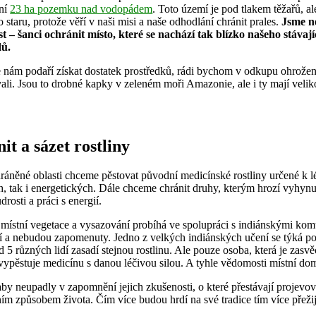
ní
23 ha pozemku nad vodopádem
. Toto území je pod tlakem těžařů, al
 staru, protože věří v naši misi a naše odhodlání chránit prales.
Jsme n
ost – šanci ochránit místo, které se nachází tak blízko našeho stá
ů.
 nám podaří získat dostatek prostředků, rádi bychom v odkupu ohrožen
ali. Jsou to drobné kapky v zeleném moři Amazonie, ale i ty mají velik
it a sázet rostliny
hráněné oblasti chceme pěstovat původní medicínské rostliny určené k l
h, tak i energetických. Dále chceme chránit druhy, kterým hrozí vyhynu
rosti a práci s energií.
místní vegetace a vysazování probíhá ve spolupráci s indiánskými komu
í a nebudou zapomenuty. Jedno z velkých indiánských učení se týká po
 5 různých lidí zasadí stejnou rostlinu. Ale pouze osoba, která je zasv
, vypěstuje medicínu s danou léčivou silou. A tyhle vědomosti místní do
 aby neupadly v zapomnění jejich zkušenosti, o které přestávají projevo
m způsobem života. Čím více budou hrdí na své tradice tím více přežij