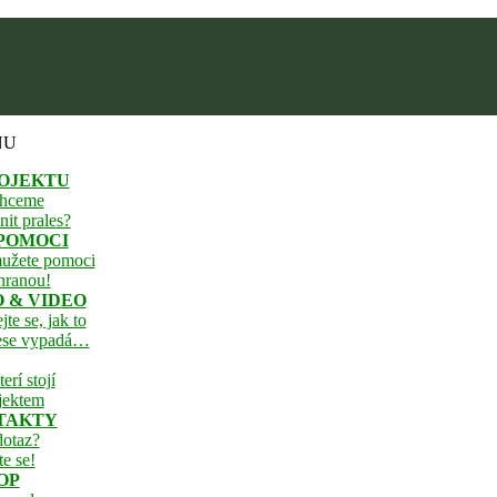
NU
ROJEKTU
chceme
nit prales?
POMOCI
mužete pomoci
hranou!
 & VIDEO
jte se, jak to
lese vypadá…
erí stojí
jektem
TAKTY
dotaz?
te se!
OP