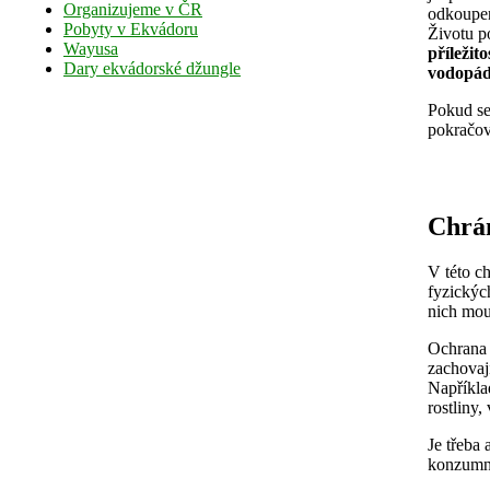
Organizujeme v ČR
odkoupe
Pobyty v Ekvádoru
Životu po
Wayusa
příležit
Dary ekvádorské džungle
vodopád
Pokud se
pokračov
Chrán
V této c
fyzickýc
nich moud
Ochrana 
zachovaj
Například
rostliny
Je třeba
konzumní