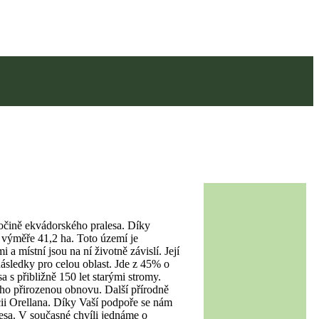
vočině ekvádorského pralesa. Díky
 výměře 41,2 ha. Toto území je
 místní jsou na ní životně závislí. Její
následky pro celou oblast. Jde z 45% o
 s přibližně 150 let starými stromy.
eho přirozenou obnovu. Další přírodně
cii Orellana. Díky Vaší podpoře se nám
sa. V současné chvíli jednáme o