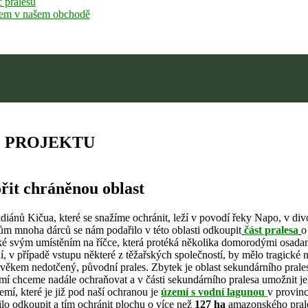
 pralesu
em v našem obchodě
E PROJEKTU
řit chráněnou oblast
diánů Kičua, které se snažíme ochránit, leží v povodí řeky Napo, v di
ům mnoha dárců se nám podařilo v této oblasti odkoupit
část pralesa
o
cké svým umístěním na říčce, která protéká několika domorodými osadami a
í, v případě vstupu některé z těžařských společností, by mělo tragické 
ověkem nedotčený, původní prales. Zbytek je oblast sekundárního pralesa
mí chceme nadále ochraňovat a v části sekundárního pralesa umožnit j
emí, které je již pod naší ochranou je
území s vodní lagunou
v provin
ilo odkoupit a tím ochránit plochu o více než
127 ha
amazonského prale