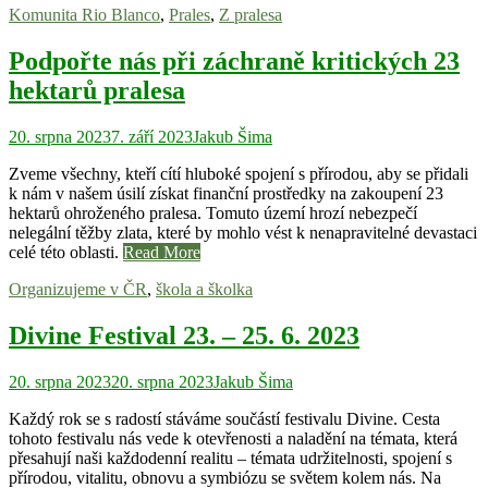
Komunita Rio Blanco
,
Prales
,
Z pralesa
Podpořte nás při záchraně kritických 23
hektarů pralesa
20. srpna 2023
7. září 2023
Jakub Šima
Zveme všechny, kteří cítí hluboké spojení s přírodou, aby se přidali
k nám v našem úsilí získat finanční prostředky na zakoupení 23
hektarů ohroženého pralesa. Tomuto území hrozí nebezpečí
nelegální těžby zlata, které by mohlo vést k nenapravitelné devastaci
celé této oblasti.
Read More
Organizujeme v ČR
,
škola a školka
Divine Festival 23. – 25. 6. 2023
20. srpna 2023
20. srpna 2023
Jakub Šima
Každý rok se s radostí stáváme součástí festivalu Divine. Cesta
tohoto festivalu nás vede k otevřenosti a naladění na témata, která
přesahují naši každodenní realitu – témata udržitelnosti, spojení s
přírodou, vitalitu, obnovu a symbiózu se světem kolem nás. Na