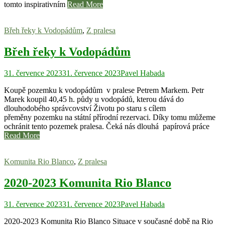
tomto inspirativním
Read More
Břeh řeky k Vodopádům
,
Z pralesa
Břeh řeky k Vodopádům
31. července 2023
31. července 2023
Pavel Habada
Koupě pozemku k vodopádům v pralese Petrem Markem. Petr
Marek koupil 40,45 h. půdy u vodopádů, kterou dává do
dlouhodobého správcovství Životu po staru s cílem
přeměny pozemku na státní přírodní rezervaci. Díky tomu můžeme
ochránit tento pozemek pralesa. Čeká nás dlouhá papírová práce
Read More
Komunita Rio Blanco
,
Z pralesa
2020-2023 Komunita Rio Blanco
31. července 2023
31. července 2023
Pavel Habada
2020-2023 Komunita Rio Blanco Situace v současné době na Rio