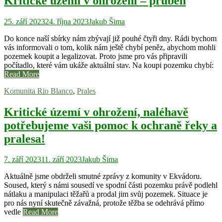
Kritické území v ohrožení – průběh
25. září 2023
24. října 2023
Jakub Šima
Do konce naší sbírky nám zbývají již pouhé čtyři dny. Rádi bychom
vás informovali o tom, kolik nám ještě chybí peněz, abychom mohli
pozemek koupit a legalizovat. Proto jsme pro vás připravili
počítadlo, které vám ukáže aktuální stav. Na koupi pozemku chybí:
Read More
Komunita Rio Blanco
,
Prales
Kritické území v ohrožení, naléhavě
potřebujeme vaši pomoc k ochraně řeky a
pralesa!
7. září 2023
11. září 2023
Jakub Šima
Aktuálně jsme obdrželi smutné zprávy z komunity v Ekvádoru.
Soused, který s námi sousedí ve spodní části pozemku právě podlehl
nátlaku a manipulaci těžařů a prodal jim svůj pozemek. Situace je
pro nás nyní skutečně závažná, protože těžba se odehrává přímo
vedle
Read More