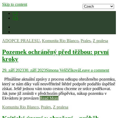
Skip to content
CZ
EN
ADOPCE PRALESU
,
Komunita Rio Blanco
,
Prales
,
Z pralesa
Pozemek ochráněný před těžbou: první
kroky
29. září 2023
30. září 2023
Simona Veščičíková
Leave a comment
Přinášíme aktuální zprávy z procesu odkupu ohroženého pozemku,
který se nám díky vaší neuvěřitelně štědré podpoře podařilo úspěšně
získat. Ještě jednou vám touto cestou chceme ze srdce poděkovat.
Jak jsme již zmínili v předchozím příspěvku, nákup pozemku v
Ekvádoru je provázen
Read More
Komunita Rio Blanco
,
Prales
,
Z pralesa