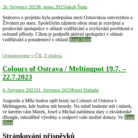
26. července 2023
8. srpna 2023
Jakub Šima
Smlouva o projektu byla podepsána mezi Ostravskou univerzitou a
Životem po staru. Společným zájmem obou stran je rozvíjení a
posilování spolupráce v oblasti vzdělávání a zvyšování povědomí o
ochraně přírody. Cílem je podpořit aktivní spolupráci v oblasti
vzdělávání a poradenství v oblasti
Read More
Organizujeme v ČR
,
Z pralesa
Colours of Ostrava / Meltingpot 19.7. –
22.7.2023
6. července 2023
31. července 2023
Pavel Habada
Augustín a Míša budou opět hosty na Colours of Ostrava v
Meltingpotu, kde budou mít besedy. Na místě budeme mít i stánek,
ve kterém vám Marek, Josef a Michal nabídnou dary z ekvádorské
džungle, rukodělné výrobky a zodpoví vaše možné dotazy. Ve
Read
More
Stránkování příspěvků