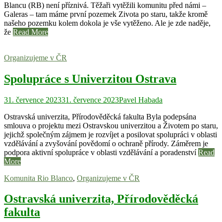
Blancu (RB) není příznivá. Těžaři vytěžili komunitu před námi –
Galeras – tam máme první pozemek Zivota po staru, takže kromě
našeho pozemku kolem dokola je vše vytěženo. Ale je zde naděje,
že
Read More
Organizujeme v ČR
Spolupráce s Univerzitou Ostrava
31. července 2023
31. července 2023
Pavel Habada
Ostravská univerzita, Přírodověděcká fakulta Byla podepsána
smlouva o projektu mezi Ostravskou univerzitou a Životem po staru,
jejichž společným zájmem je rozvíjet a posilovat spolupráci v oblasti
vzdělávání a zvyšování povědomí o ochraně přírody. Záměrem je
podpora aktivní spolupráce v oblasti vzdělávání a poradenství
Read
More
Komunita Rio Blanco
,
Organizujeme v ČR
Ostravská univerzita, Přírodověděcká
fakulta